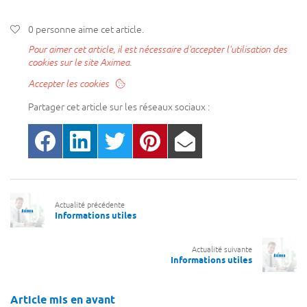
0
personne
aime
cet article.

LS
Pour aimer cet article, il est nécessaire d'accepter l'utilisation des
cookies sur le site Aximea.
ÉA
Accepter les cookies
EILLANCE
Partager cet article sur les
réseaux sociaux :
TIERS
BAC
Actualité précédente
ION
Informations utiles
Actualité suivante
Informations utiles
UR
269 A
Article mis en avant