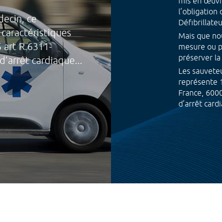
mis en œuvr
l’obligation 
ecin, ce
Défibrillateu
caractéristiques
Mais que nou
5 art R.6311-
mesure ou pa
préserver la
arrêt cardiaque...
Les sauvete
représente 1
France, 600
d’arrêt card