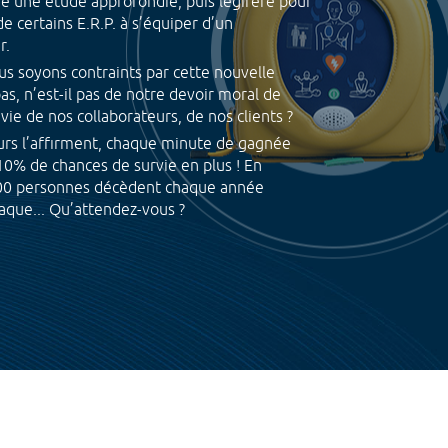
e une étude approfondie, puis légiféré pour
de certains E.R.P. à s’équiper d’un
r.
s soyons contraints par cette nouvelle
s, n’est-il pas de notre devoir moral de
 vie de nos collaborateurs, de nos clients ?
urs l’affirment, chaque minute de gagnée
0% de chances de survie en plus ! En
00 personnes décèdent chaque année
iaque... Qu’attendez-vous ?