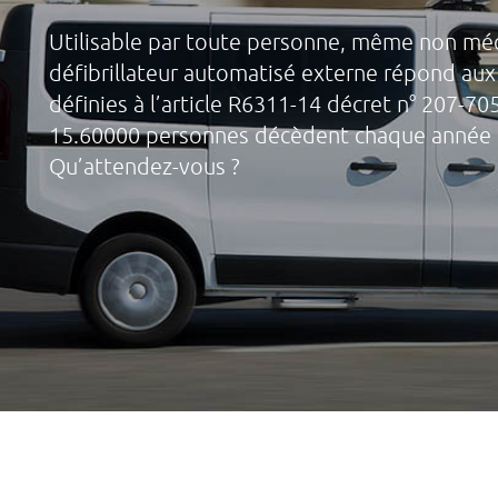
Utilisable par toute personne, même non méd
défibrillateur automatisé externe répond aux 
définies à l’article R6311-14 décret n° 207-70
15.60000 personnes décèdent chaque année d’
Qu’attendez-vous ?