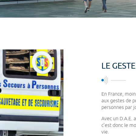
LE GEST
En France, moin
aux gestes de p
personnes par jo
Avec un D.A.E. a
c’est donc le mo
vie.