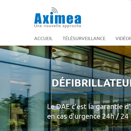
269 Avenue Jean Moulin
60880 Jaux
08 25 16 06 20
ACCUEIL
TÉLÉSURVEILLANCE
VIDÉO
DÉFIBRILLATEUR
Le DAE c’est la garantie d’
en cas d’urgence 24h / 24