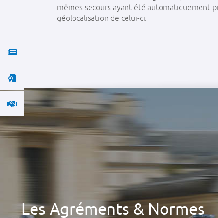
mêmes secours ayant été automatiquement pré
géolocalisation de celui-ci.



Les Agréments & Normes