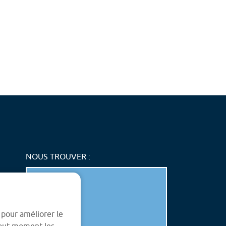
NOUS TROUVER :
trôle d'accès
Accueil
Contrôle d'accès
ences
Professionnels
Agences
s
Particuliers
Avis
ualités
Protection chantiers
Actualités
s pour améliorer le
tifications
Protection tabac
Certifications