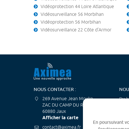
Vidéoprotection 44 Loire Atlantique
Vidéosurveillance 56 Morbihan
Vidéoprotection 56 Morbihan
Vidéosurveillance 22 Côte d’Armor
NOUS CONTACTER :
NOU
269 Avenue Jean Moulin
Du lu
ZAC DU CAMP DU ROY
08:0
60880 Jaux
Le v
Afficher la carte
08:0
En poursuivant vot