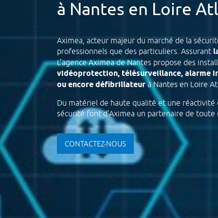
à Nantes en Loire At
Aximea, acteur majeur du marché de la sécurité
professionnels que des particuliers. Assurant
l
L’agence Aximea de Nantes propose des instal
vidéoprotection, télésurveillance, alarme in
ou encore défibrillateur
à Nantes en Loire At
Du matériel de haute qualité et une réactivité
sécurité font d’Aximea un partenaire de toute 
CONTACTEZ-NOUS