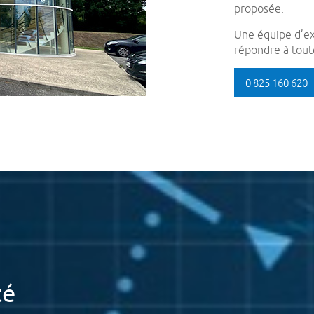
proposée.
Une équipe d’ex
répondre à toute
0 825 160 620
té