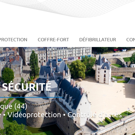
PROTECTION
COFFRE-FORT
DÉFIBRILLATEUR
CON
 SÉCURITÉ
ique (44)
e • Vidéoprotection • Contrôle d’accès