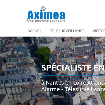
269 Avenue Jean Moulin
60880 Jaux
08 25 16 06 20
ACCUEIL
TÉLÉSURVEILLANCE
VIDÉO
SPÉCIALISTE EN
à Nantes en Loire Atlant
Alarme • Télésurveillanc