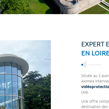
EXPERT 
EN LOIRE
Située au 3 ave
Aximea intervie
vidéoprotectio
(44).
Une offre compl
destination des 