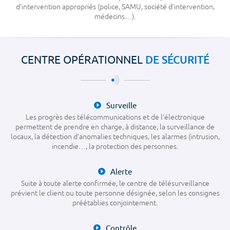
d’intervention appropriés (police, SAMU, société d’intervention,
NS
médecins…).
T
DE SÉCURITÉ
CENTRE OPÉRATIONNEL
LS
Surveille
Les progrès des télécommunications et de l’électronique
ÉA
permettent de prendre en charge, à distance, la surveillance de
locaux, la détection d’anomalies techniques, les alarmes (intrusion,
incendie…, la protection des personnes.
VEILLANCE
Alerte
TIERS
Suite à toute alerte confirmée, le centre de télésurveillance
prévient le client ou toute personne désignée, selon les consignes
préétablies conjointement.
BAC
Contrôle