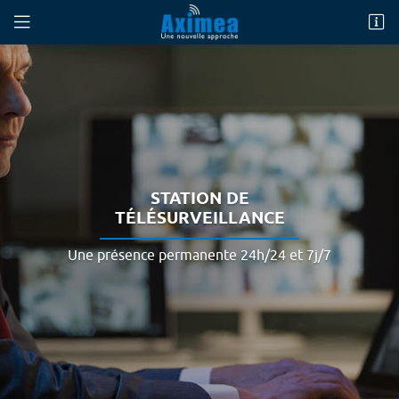
269 Avenue Jean Moulin
60880 Jaux
08 25 16 06 20
STATION DE
TÉLÉSURVEILLANCE
Une présence permanente 24h/24 et 7j/7