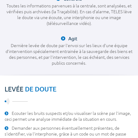
ION
Toutes les informations parvenues à la centrale, sont analysées, et
vérifiées puis archivées (la Traçabilité). En cas d’alarme, TELES lève
le doute via une écoute, une interphonie ou une image
(télésurveillance vidéo).
UR
269 A
Agit
Dernière levée de doute par l’envoi sur les lieux d’une équipe
CÈS
Af
d’intervention spécialement entrainée à la sauvegarde des biens et
des personnes, et par l’intervention, le cas échéant, des services
publics concernés.
ES
DE DOUTE
LEVÉE
S
N
Ecouter les bruits suspects et/ou visualiser la scène par l’image,
ceci permet une analyse immédiate de la situation en cours.
GNE
Demander aux personnes éventuellement présentes, de
s’identifier, via l’interphonie, grâce à un code ou un mot de passe