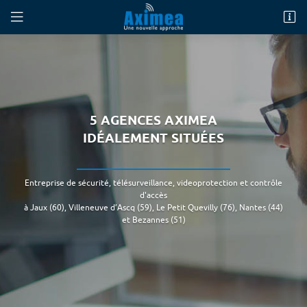
269 Avenue Jean Moulin
60880 Jaux
08 25 16 06 20
5 AGENCES AXIMEA
IDÉALEMENT SITUÉES
Entreprise de sécurité, télésurveillance, videoprotection et contrôle
d'accès
à Jaux (60), Villeneuve d’Ascq (59), Le Petit Quevilly (76), Nantes (44)
et Bezannes (51)