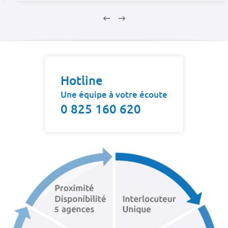
UR
269 A
CÈS
Af
Hotline
ES
Une équipe à votre écoute
0 825 160 620
S
N
GNE
AUX
USE