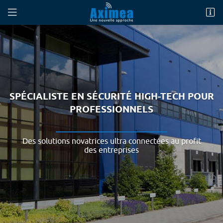
269 Avenue Jean Moulin
60880 Jaux
08 25 16 06 20
SPÉCIALISTE EN SÉCURITÉ
HIGH-TECH POUR
PROFESSIONNELS
Des solutions novatrices ultra connectées au profit
des entreprises