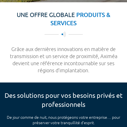
PRODUITS &
UNE OFFRE GLOBALE
SERVICES
Grâce aux dernières innovations en matière de
transmission et un service de proximité, Aximéa
devient une référence incontournable sur ses
régions d’implantation.
Des solutions pour vos besoins privés et
professionnels
NS
De jour comme de nuit, nous protégeons votre entreprise… pour
T
préserver votre tranquillité d’esprit.