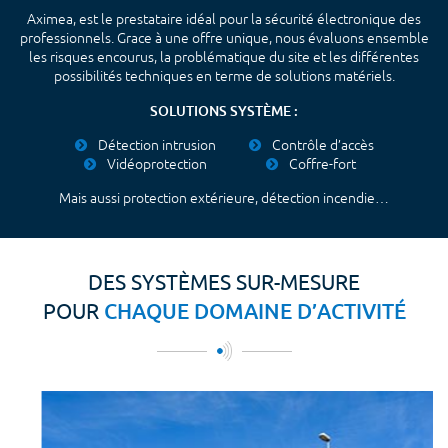
Aximea, est le prestataire idéal pour la sécurité électronique des
professionnels. Grace à une offre unique, nous évaluons ensemble
les risques encourus, la problématique du site et les différentes
possibilités techniques en terme de solutions matériels.
ELS
SOLUTIONS SYSTÈME :
Détection intrusion
Contrôle d’accès
ÉA
Vidéoprotection
Coffre-fort
Mais aussi protection extérieure, détection incendie…
EILLANCE
TIERS
DES SYSTÈMES SUR-MESURE
BAC
CHAQUE DOMAINE D’ACTIVITÉ
POUR
ION